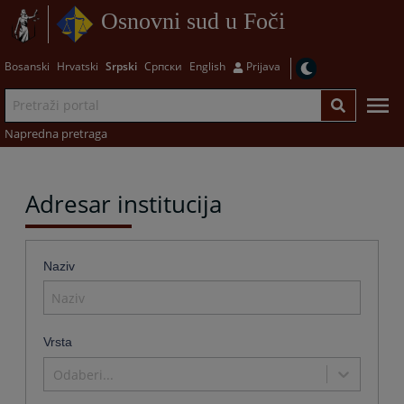
Osnovni sud u Foči
Bosanski
Hrvatski
Srpski
Српски
English
Prijava
Napredna pretraga
Adresar institucija
Naziv
Vrsta
Odaberi...