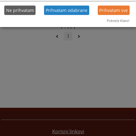
Telefon:
058 210 918 - predsjednik suda
Ne prihvatam
Prihvatam odabrane
Prihvatam sve
Google Maps:
https://goo.gl/maps/HGxHCVBYDb29Vfew7
Pokreće Klaro!
1 - 1 / 1
1
Korisni linkovi