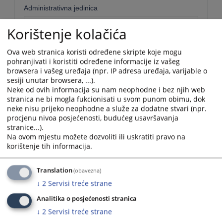
Administrativna jedinica
Odaberi...
Korištenje kolačića
Ova web stranica koristi određene skripte koje mogu
pohranjivati i koristiti određene informacije iz vašeg
browsera i vašeg uređaja (npr. IP adresa uređaja, varijable o
Naziv
sesiji unutar browsera, ...).
Osnovni sud u Foči
Neke od ovih informacija su nam neophodne i bez njih web
stranica ne bi mogla fukcionisati u svom punom obimu, dok
Naziv institucije:
Osnovni sud u Foči
neke nisu prijeko neophodne a služe za dodatne stvari (npr.
Adresa:
Njegoševa 25, 73300 Foča
procjenu nivoa posjećenosti, budućeg usavršavanja
stranice...).
Telefon:
058 210 076 - centrala, pisarnica
Na ovom mjestu možete dozvoliti ili uskratiti pravo na
Telefaks:
058 210 918
korištenje tih informacija.
Adresa elektronske pošte:
ljubisa.krsmanovic@pravosudje.ba
Web stranica:
https://ossud-foca.pravosudje.ba
Translation
(obavezna)
Radno vrijeme:
07:00-15:00
↓
2
Servisi treće strane
Predsjednik:
Antonela Jokanović-Janjić
Potvrde koje se
uvjerenje o nevođenju krivičnog postupka, uvjerenje o
Analitika o posjećenosti stranica
mogu dobiti u
nevođenju prekršajnog postupka kao i da nije izrečena
sudu:
zaštitna mjera.
↓
2
Servisi treće strane
Zamjenik predsjednika suda:
Branka Grahovac