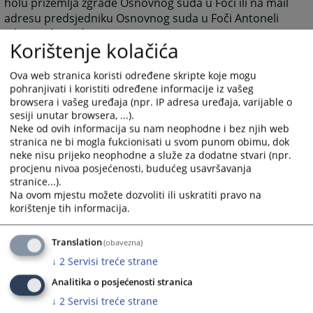
holu prizemlja zgrade Osnovnog suda u Foči ili na mail
adresu predsjedniku Osnovnog suda u Foči Antoneli
Jokanović-Janjić.
Korištenje kolačića
antonela.jokanovic@pravosudje.ba
Ova web stranica koristi određene skripte koje mogu
pohranjivati i koristiti određene informacije iz vašeg
3892
PREGLEDA
browsera i vašeg uređaja (npr. IP adresa uređaja, varijable o
sesiji unutar browsera, ...).
Neke od ovih informacija su nam neophodne i bez njih web
stranica ne bi mogla fukcionisati u svom punom obimu, dok
neke nisu prijeko neophodne a služe za dodatne stvari (npr.
procjenu nivoa posjećenosti, budućeg usavršavanja
stranice...).
Na ovom mjestu možete dozvoliti ili uskratiti pravo na
korištenje tih informacija.
Translation
(obavezna)
↓
2
Servisi treće strane
Analitika o posjećenosti stranica
↓
2
Servisi treće strane