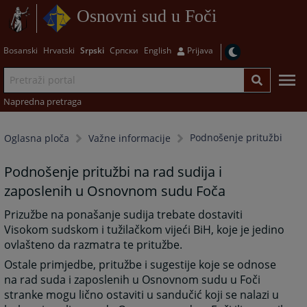
Osnovni sud u Foči
Bosanski
Hrvatski
Srpski
Српски
English
Prijava
Napredna pretraga
Podnošenje pritužbi
Oglasna ploča
Važne informacije
Podnošenje pritužbi na rad sudija i
zaposlenih u Osnovnom sudu Foča
Prizužbe na ponašanje sudija trebate dostaviti
Visokom sudskom i tužilačkom vijeći BiH, koje je jedino
ovlašteno da razmatra te pritužbe.
Ostale primjedbe, pritužbe i sugestije koje se odnose
na rad suda i zaposlenih u Osnovnom sudu u Foči
stranke mogu lično ostaviti u sandučić koji se nalazi u