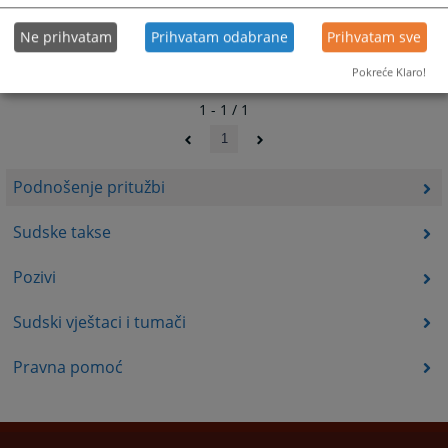
Ne prihvatam
Prihvatam odabrane
Prihvatam sve
Pokreće Klaro!
1 - 1 / 1
1
Podnošenje pritužbi
Sudske takse
Pozivi
Sudski vještaci i tumači
Pravna pomoć