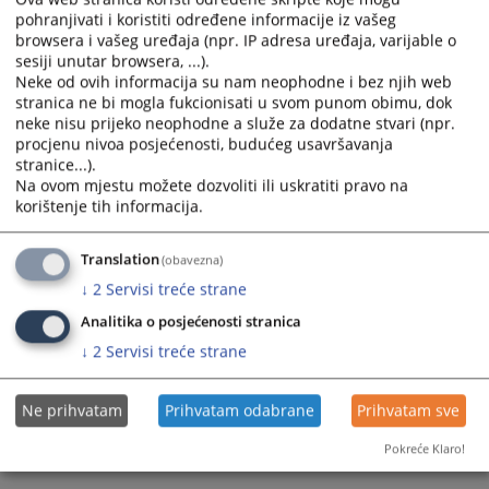
pohranjivati i koristiti određene informacije iz vašeg
calendar
calendar
browsera i vašeg uređaja (npr. IP adresa uređaja, varijable o
and
and
sesiji unutar browsera, ...).
select
select
Neke od ovih informacija su nam neophodne i bez njih web
a
a
stranica ne bi mogla fukcionisati u svom punom obimu, dok
date.
date.
neke nisu prijeko neophodne a služe za dodatne stvari (npr.
Press
Press
procjenu nivoa posjećenosti, budućeg usavršavanja
the
the
stranice...).
Na ovom mjestu možete dozvoliti ili uskratiti pravo na
question
question
korištenje tih informacija.
Trenutno nema vijesti
mark
mark
key
key
to
to
Translation
(obavezna)
get
get
↓
2
Servisi treće strane
the
the
Analitika o posjećenosti stranica
keyboard
keyboard
↓
2
Servisi treće strane
shortcuts
shortcuts
for
for
changing
changing
Ne prihvatam
Prihvatam odabrane
Prihvatam sve
dates.
dates.
Pokreće Klaro!