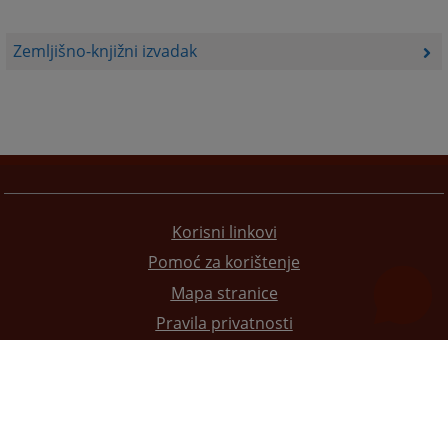
Zemljišno-knjižni izvadak
Korisni linkovi
Pomoć za korištenje
Mapa stranice
Pravila privatnosti
Redizajn web stranice je finansirala Evropska unija. Za njen sadržaj isključivo je odgovorno
Visoko sudsko i tužilačko vijeće BiH i ona ne odražava nužno stavove Evropske unije.