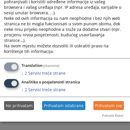
pohranjivati i koristiti određene informacije iz vašeg
browsera i vašeg uređaja (npr. IP adresa uređaja, varijable o
sesiji unutar browsera, ...).
Neke od ovih informacija su nam neophodne i bez njih web
stranica ne bi mogla fukcionisati u svom punom obimu, dok
neke nisu prijeko neophodne a služe za dodatne stvari (npr.
Trenutno nema vijesti
procjenu nivoa posjećenosti, budućeg usavršavanja
stranice...).
Na ovom mjestu možete dozvoliti ili uskratiti pravo na
korištenje tih informacija.
Translation
(obavezna)
↓
2
Servisi treće strane
Analitika o posjećenosti stranica
↓
2
Servisi treće strane
Ne prihvatam
Prihvatam odabrane
Prihvatam sve
Pokreće Klaro!