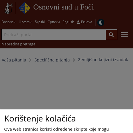
Osnovni sud u Foči
Bosanski
Hrvatski
Srpski
Српски
English
Prijava
Napredna pretraga
Zemljišno-knjižni izvadak
Vaša pitanja
Specifična pitanja
Korištenje kolačića
Ova web stranica koristi određene skripte koje mogu