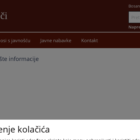
Bosan
či
Idi
na
Napre
sadržaj
osi s javnošću
Javne nabavke
Kontakt
te informacije
enje kolačića