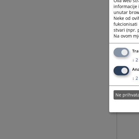
Ova web stra
informacije 
unutar brows
Neke od ovi
fukcionisat
stvari (npr.
Na ovom mjes
Tra
↓
2
Ana
↓
2
Ne prihva