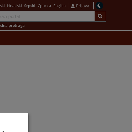
ski
Hrvatski
Srpski
Српски
English
Prijava
dna pretraga