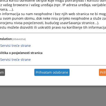
nica koristi određene skripte koje mogu pohranjivati i koristiti od
iz vašeg browsera i vašeg uređaja (npr. IP adresa uređaja, varijable 
era, ...).
h informacija su nam neophodne i bez njih web stranica ne bi mog
i u svom punom obimu, dok neke nisu prijeko neophodne a služe z
 procjenu nivoa posjećenosti, budućeg usavršavanja stranice...).
tu možete dozvoliti ili uskratiti pravo na korištenje tih informacija
nslation
(obavezna)
Servisi treće strane
Trenutno nema v
litika o posjećenosti stranica
Servisi treće strane
tam
Prihvatam odabrane
Pri