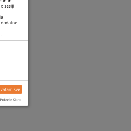
ređene
o sesiji
la
a dodatne
.
ijesti
hvatam sve
Pokreće Klaro!