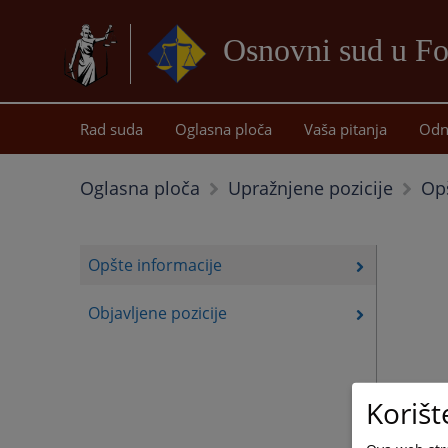
Osnovni sud u Fo
Rad suda
Oglasna ploča
Vaša pitanja
Odn
Opš
Oglasna ploča
Upražnjene pozicije
Opšte informacije
Objavljene pozicije
Korišt