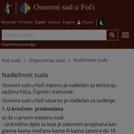
Osnovni sud u Foči
Bosanski
Hrvatski
Srpski
Српски
English
Prijava
Napredna pretraga
Nadležnost suda
Rad suda
Organizacija suda
Nadležnost suda
Osnovni sud u Foči mjesno je nadležan za teritoriju
opština Foča, Čajniče i Kalinovik.
Osnovni sud u Foči stvarno je nadležan za suđenje:
1. U krivičnim predmetima
a) da u prvom stepenu sudi
- za krivična djela za koja je zakonom propisana kao
glavna kazna novčana kazna ili kazna zatvora do 10