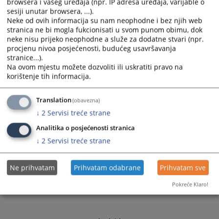
browsera i vašeg uređaja (npr. IP adresa uređaja, varijable o
d) da pruža pravnu pomoć sudovima u Bosni i
sesiji unutar browsera, ...).
Hercegovini
Neke od ovih informacija su nam neophodne i bez njih web
e) da vrši druge poslove određene zakonom
stranica ne bi mogla fukcionisati u svom punom obimu, dok
neke nisu prijeko neophodne a služe za dodatne stvari (npr.
Nadležnost, unutrašnje uređenje i rad suda regulisani
procjenu nivoa posjećenosti, budućeg usavršavanja
su Zakonom o sudovima Republike Srpske („Službeni
stranice...).
glasnik Republike Srpske „broj 11/04) Pravilnikom o
Na ovom mjestu možete dozvoliti ili uskratiti pravo na
unutrašnjem poslovanju redovnih sudova („Službeni
korištenje tih informacija.
list BiH 57/08) i ostalim pozitivno-pravnim propisima
Bosne i Hercegovine i Republike Srpske.
Translation
(obavezna)
↓
2
Servisi treće strane
Analitika o posjećenosti stranica
3308
PREGLEDA
↓
2
Servisi treće strane
Ne prihvatam
Prihvatam odabrane
Prihvatam sve
Pokreće Klaro!