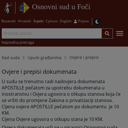
Osnovni sud u Foči
Bosanski
Hrvatski
Srpski
Српски
English
Prijava
Napredna pretraga
Ovjere i prepisi
Rad suda
Upute građanima
Ovjere i prepisi dokumenata
U sudu se trenutno radi nadovjera dokumenata
APOSTILLE pečatom za upotrebu dokumenata u
inostranstvu i Ovjera ugovora o otkupu stanova koja će
se vršiti do promjene Zakona o privatizaciji stanova.
Cijena ovjere APOSTILLE pečatom po dokumentu je 10
KM.
Cijena Ovjere ugovora o otkupu stana je 10 KM.
Ovjera dokumenata vrši se u pisarnici Osnovnog suda