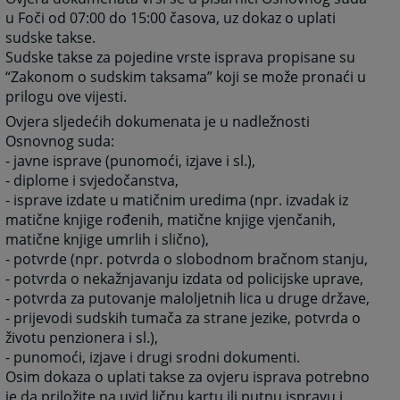
u Foči od 07:00 do 15:00 časova, uz dokaz o uplati
sudske takse.
Sudske takse za pojedine vrste isprava propisane su
“Zakonom o sudskim taksama” koji se može pronaći u
prilogu ove vijesti.
Ovjera sljedećih dokumenata je u nadležnosti
Osnovnog suda:
- javne isprave (punomoći, izjave i sl.),
- diplome i svjedočanstva,
- isprave izdate u matičnim uredima (npr. izvadak iz
matične knjige rođenih, matične knjige vjenčanih,
matične knjige umrlih i slično),
- potvrde (npr. potvrda o slobodnom bračnom stanju,
- potvrda o nekažnjavanju izdata od policijske uprave,
- potvrda za putovanje maloljetnih lica u druge države,
- prijevodi sudskih tumača za strane jezike, potvrda o
životu penzionera i sl.),
- punomoći, izjave i drugi srodni dokumenti.
Osim dokaza o uplati takse za ovjeru isprava potrebno
je da priložite na uvid ličnu kartu ili putnu ispravu i