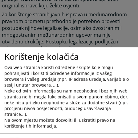
original isprave koju želite ovjeriti.
Za korištenje stranih javnih isprava u međunarodnom
pravnom prometu prethodno je potrebno provesti
postupak njihove legalizacije, osim ako dvostranim i
mnogostranim međunarodnim ugovorima nije
utvrđeno drukčije. Postupku legalizacije podliježu i
privatne isprave koje, nakon što su ovjerene pri
Korištenje kolačića
nadležnom tijelu države u kojoj su sačinjene, dobivaju
status javne isprave. Vrijedi naglasiti da se
Ova web stranica koristi određene skripte koje mogu
ovjeravanjem isprave potvrđuje vjerodostojnost
pohranjivati i koristiti određene informacije iz vašeg
pečata i potpisa službene osobe koji su stavljeni na
browsera i vašeg uređaja (npr. IP adresa uređaja, varijable o
ispravu, ali ne i njezin sadržaj.
sesiji unutar browsera, ...).
Haška Konvencija o ukidanju potrebe legalizacije
Neke od ovih informacija su nam neophodne i bez njih web
stranih javnih isprava, od 5. oktobra 1961. godine,
stranica ne bi mogla fukcionisati u svom punom obimu, dok
pojednostavila je postupak legalizacije u odnosima
neke nisu prijeko neophodne a služe za dodatne stvari (npr.
procjenu nivoa posjećenosti, budućeg usavršavanja
između ugovornih stranaka, pa javna isprava podliježe
stranice...).
jednom ovjeravanju nadležnog tijela države koja je
Na ovom mjestu možete dozvoliti ili uskratiti pravo na
ispravu izdala.
korištenje tih informacija.
U praksi, isprave u smislu naznačene Haške Konvencije
potvrdom “Apostille” ovjeravaju u pravilu općinski