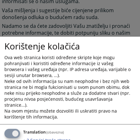
informisati se o našim uslugama.
Vaša mišljenja i sugestije biće cijenjene prilikom
donošenja odluka o budućem radu suda.
Nadamo se da ćete zadovoljiti Vašu znatiželju i pronaći
potrebne informacije, te dobiti potpuniju sliku o našim
uslugama.
Korištenje kolačića
Predsjednik Osnovnog
Ova web stranica koristi određene skripte koje mogu
pohranjivati i koristiti određene informacije iz vašeg
suda u Foči
browsera i vašeg uređaja (npr. IP adresa uređaja, varijable o
Antonela Jokanović-
sesiji unutar browsera, ...).
Janjić
Neke od ovih informacija su nam neophodne i bez njih web
stranica ne bi mogla fukcionisati u svom punom obimu, dok
4997
PREGLEDA
neke nisu prijeko neophodne a služe za dodatne stvari (npr.
procjenu nivoa posjećenosti, budućeg usavršavanja
stranice...).
Na ovom mjestu možete dozvoliti ili uskratiti pravo na
korištenje tih informacija.
Translation
(obavezna)