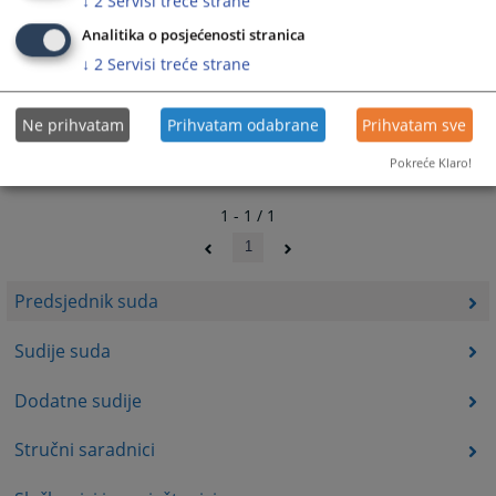
↓
2
Servisi treće strane
Analitika o posjećenosti stranica
↓
2
Servisi treće strane
Ne prihvatam
Prihvatam odabrane
Prihvatam sve
Pokreće Klaro!
1 - 1 / 1
1
Predsjednik suda
Sudije suda
Dodatne sudije
Stručni saradnici