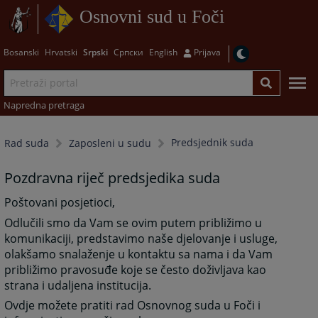
Osnovni sud u Foči
Bosanski
Hrvatski
Srpski
Српски
English
Prijava
Napredna pretraga
Predsjednik suda
Rad suda
Zaposleni u sudu
Pozdravna riječ predsjedika suda
Poštovani posjetioci,
Odlučili smo da Vam se ovim putem približimo u
komunikaciji, predstavimo naše djelovanje i usluge,
olakšamo snalaženje u kontaktu sa nama i da Vam
približimo pravosuđe koje se često doživljava kao
strana i udaljena institucija.
Ovdje možete pratiti rad Osnovnog suda u Foči i