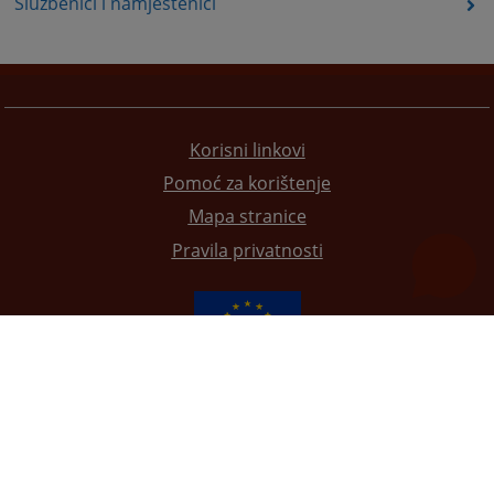
Službenici i namještenici
Korisni linkovi
Pomoć za korištenje
Mapa stranice
Pravila privatnosti
Redizajn web stranice je finansirala Evropska unija. Za njen sadržaj isključivo je odgovorno
Visoko sudsko i tužilačko vijeće BiH i ona ne odražava nužno stavove Evropske unije.