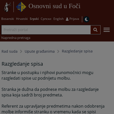
Osnovni sud u Foči
Bosanski
Hrvatski
Srpski
Српски
English
Prijava
Napredna pretraga
Razgledanje spisa
Rad suda
Upute građanima
Razgledanje spisa
Stranke u postupku i njihovi punomoćnici mogu
razgledati spise uz podnijetu molbu.
Stranka je dužna da podnese molbu za razgledanje
spisa koja sadrži broj predmeta.
Referent za upravljanje predmetima nakon odobrenja
molbe informiše stranku o vremenu kada se spisi