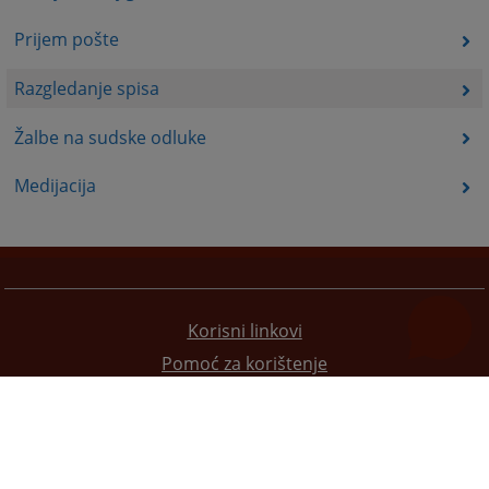
Prijem pošte
Razgledanje spisa
Žalbe na sudske odluke
Medijacija
Korisni linkovi
Pomoć za korištenje
Mapa stranice
Pravila privatnosti