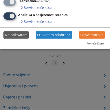
Translation
(obavezna)
↓
2
Servisi treće strane
Analitika o posjećenosti stranica
↓
2
Servisi treće strane
Ne prihvatam
Prihvatam odabrane
Prihvatam sve
Pokreće Klaro!
1 - 1 / 1
1
Radno vrijeme
Uvjerenja i potvrde
Ovjere i prepisi
Zemljišne knjige