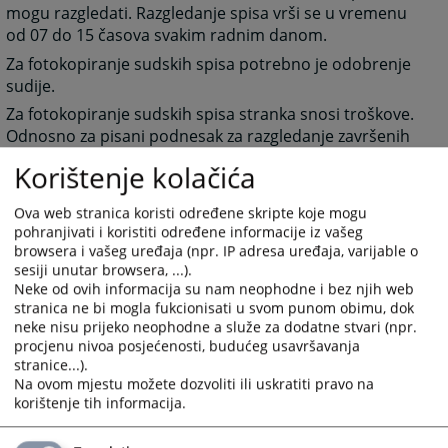
mogu razgledati. Razgledanje spisa vrši se u vremenu
od 07 do 15 časova svakim radnim danom.
Za fotokopiranje sudskih spisa potrebno je odobrenje
sudije.
Za fotokopiranje sudskih spisa stranka snosi troškove.
Odnosno za pisani podnesak za razgledanje završenih
sudskih spisa u iznosu od 5 KM. Tar. br. 26 taksene
Korištenje kolačića
tarife.
Ova web stranica koristi određene skripte koje mogu
1569
PREGLEDA
pohranjivati i koristiti određene informacije iz vašeg
browsera i vašeg uređaja (npr. IP adresa uređaja, varijable o
sesiji unutar browsera, ...).
Neke od ovih informacija su nam neophodne i bez njih web
stranica ne bi mogla fukcionisati u svom punom obimu, dok
neke nisu prijeko neophodne a služe za dodatne stvari (npr.
procjenu nivoa posjećenosti, budućeg usavršavanja
stranice...).
Na ovom mjestu možete dozvoliti ili uskratiti pravo na
korištenje tih informacija.