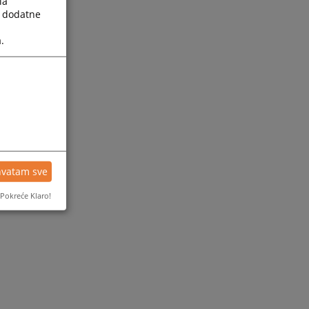
la
a dodatne
.
hvatam sve
Pokreće Klaro!