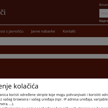
Bosan
či
Idi
na
Napre
sadržaj
osi s javnošću
Javne nabavke
Kontakt
enje kolačića
nica koristi određene skripte koje mogu pohranjivati i koristiti od
iz vašeg browsera i vašeg uređaja (npr. IP adresa uređaja, varijable 
era, ...).