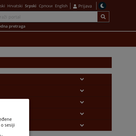
ski
Hrvatski
Srpski
Српски
English
Prijava
dna pretraga
ređene
o sesiji