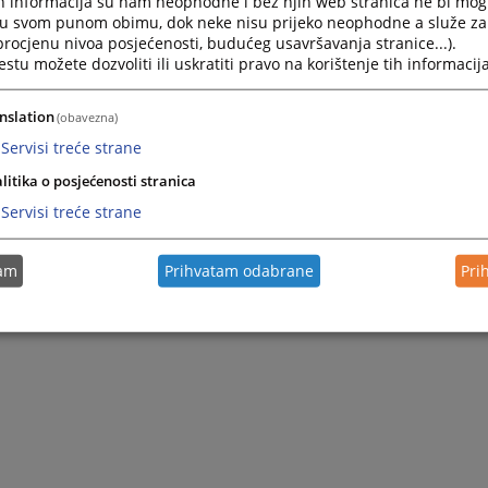
h informacija su nam neophodne i bez njih web stranica ne bi mog
i u svom punom obimu, dok neke nisu prijeko neophodne a služe z
 procjenu nivoa posjećenosti, budućeg usavršavanja stranice...).
tu možete dozvoliti ili uskratiti pravo na korištenje tih informacija
nslation
(obavezna)
Servisi treće strane
litika o posjećenosti stranica
Servisi treće strane
tam
Prihvatam odabrane
Pri