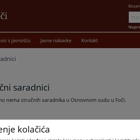
Bosan
či
Idi
na
Napre
sadržaj
osi s javnošću
Javne nabavke
Kontakt
radnici
čni saradnici
no nema stručnih saradnika u Osnovnom sudu u Foči.
enje kolačića