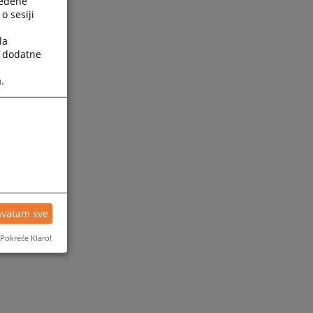
ređene
o sesiji
la
a dodatne
.
hvatam sve
Pokreće Klaro!