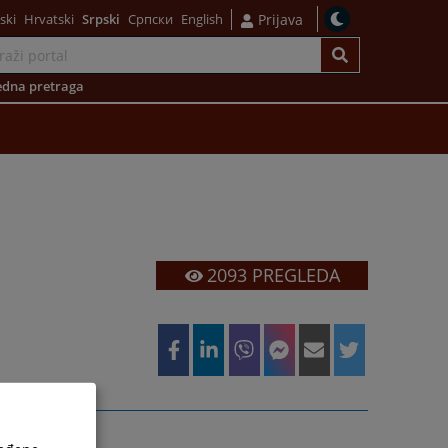
ski
Hrvatski
Srpski
Српски
English
Prijava
dna pretraga
2093
PREGLEDA