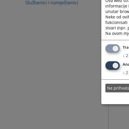
Ova web stra
Službenici i namještenici
informacije 
unutar brows
Neke od ovi
fukcionisat
stvari (npr.
Na ovom mjes
Tra
↓
2
Ana
↓
2
Ne prihva