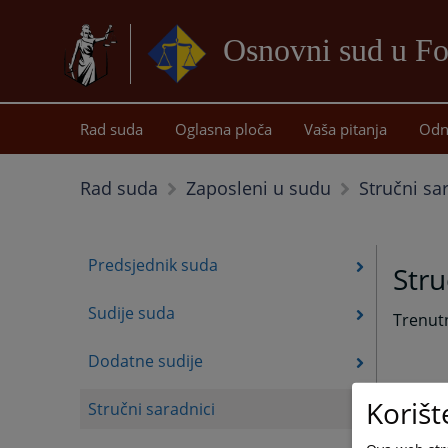
Osnovni sud u Fo
Rad suda
Oglasna ploča
Vaša pitanja
Odn
Stručni sa
Rad suda
Zaposleni u sudu
Predsjednik suda
Stru
Sudije suda
Trenut
Dodatne sudije
Korišt
Stručni saradnici