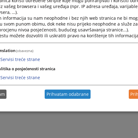
nica koristi određene skripte koje mogu pohranjivati i koristiti od
iz vašeg browsera i vašeg uređaja (npr. IP adresa uređaja, varijable 
era, ...).
h informacija su nam neophodne i bez njih web stranica ne bi mog
i u svom punom obimu, dok neke nisu prijeko neophodne a služe z
 procjenu nivoa posjećenosti, budućeg usavršavanja stranice...).
tu možete dozvoliti ili uskratiti pravo na korištenje tih informacija
nslation
(obavezna)
Servisi treće strane
litika o posjećenosti stranica
Servisi treće strane
tam
Prihvatam odabrane
Pri