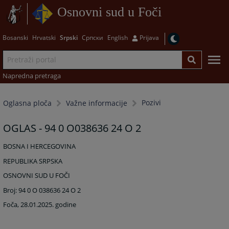
Osnovni sud u Foči
Bosanski
Hrvatski
Srpski
Српски
English
Prijava
Napredna pretraga
Pozivi
Oglasna ploča
Važne informacije
OGLAS - 94 0 O038636 24 O 2
BOSNA I HERCEGOVINA
REPUBLIKA SRPSKA
OSNOVNI SUD U FOČI
Broj: 94 0 O 038636 24 O 2
Foča, 28.01.2025. godine