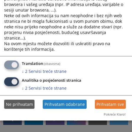
1085
PREGLEDA
browsera i vašeg uređaja (npr. IP adresa uređaja, varijable o
sesiji unutar browsera, ...).
Neke od ovih informacija su nam neophodne i bez njih web
stranica ne bi mogla fukcionisati u svom punom obimu, dok
neke nisu prijeko neophodne a služe za dodatne stvari (npr.
procjenu nivoa posjećenosti, budućeg usavršavanja
stranice...).
Na ovom mjestu možete dozvoliti ili uskratiti pravo na
Pozivi
korištenje tih informacija.
Dostava sudskih poziva vrši se putem pošte, ličnom
dostavom preko sudskih dostavljača i putem oglasne
Translation
(obavezna)
table suda.
↓
2
Servisi treće strane
Napomena: Dostavljač u Osnovnom sudu u Foči je
Analitika o posjećenosti stranica
Eličić Zdravka.
↓
2
Servisi treće strane
1723
PREGLEDA
Ne prihvatam
Prihvatam odabrane
Prihvatam sve
Pokreće Klaro!