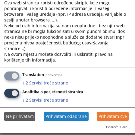
Ova web stranica koristi određene skripte koje mogu
pohranjivati i koristiti određene informacije iz vašeg
browsera i vašeg uređaja (npr. IP adresa uređaja, varijable o
sesiji unutar browsera, ...).
Neke od ovih informacija su nam neophodne i bez njih web
stranica ne bi mogla fukcionisati u svom punom obimu, dok
neke nisu prijeko neophodne a služe za dodatne stvari (npr.
Trenutno nema vijesti
procjenu nivoa posjećenosti, budućeg usavršavanja
stranice...).
Na ovom mjestu možete dozvoliti ili uskratiti pravo na
korištenje tih informacija.
Translation
(obavezna)
↓
2
Servisi treće strane
Analitika o posjećenosti stranica
↓
2
Servisi treće strane
Ne prihvatam
Prihvatam odabrane
Prihvatam sve
Pokreće Klaro!