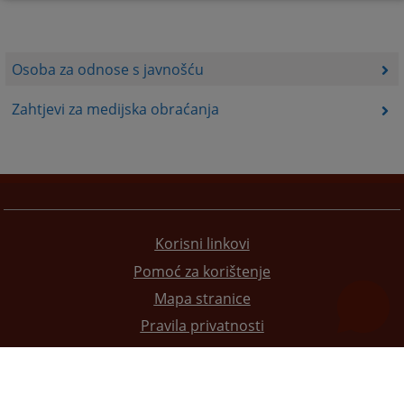
Osoba za odnose s javnošću
Zahtjevi za medijska obraćanja
Korisni linkovi
Pomoć za korištenje
Mapa stranice
Pravila privatnosti