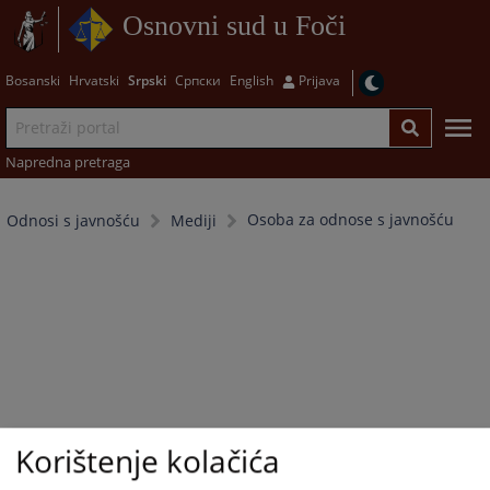
Osnovni sud u Foči
Bosanski
Hrvatski
Srpski
Српски
English
Prijava
Napredna pretraga
Osoba za odnose s javnošću
Odnosi s javnošću
Mediji
Korištenje kolačića