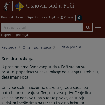
Osnovni sud u Foči
Bosanski
Hrvatski
Srpski
Српски
English
Prijava
Napredna pretraga
Sudska policija
Rad suda
Organizacija suda
Sudska policija
U prostorijama Osnovnog suda u Foči stalno su
prisutni pripadnici Sudske Policije odjeljenja u Trebinju,
detašman Foča.
Oni vrše stalni nadzor na ulazu u zgradu suda, po
potrebi prisustvuju suđenjima, vrše privođenje lica
koja se ne odazivaju na sudske pozive, asistiraju
sudskim Izvršiocima na terenu i stalno brinu za