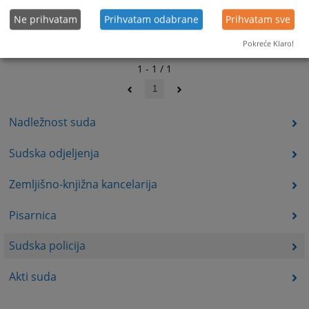
Ne prihvatam
Prihvatam odabrane
Prihvatam sve
Pokreće Klaro!
1 - 1 / 1
1
Nadležnost suda
Sudska odjeljenja
Zemljišno-knjižna kancelarija
Pisarnica
Sudska policija
Akti suda