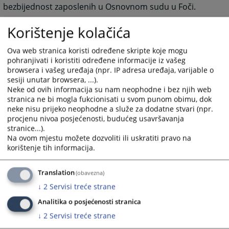
bezbijednost zaposlenih u Osnovnom sudu u Foči.
Korištenje kolačića
1687
PREGLEDA
Ova web stranica koristi određene skripte koje mogu
pohranjivati i koristiti određene informacije iz vašeg
browsera i vašeg uređaja (npr. IP adresa uređaja, varijable o
sesiji unutar browsera, ...).
Neke od ovih informacija su nam neophodne i bez njih web
stranica ne bi mogla fukcionisati u svom punom obimu, dok
neke nisu prijeko neophodne a služe za dodatne stvari (npr.
procjenu nivoa posjećenosti, budućeg usavršavanja
stranice...).
Na ovom mjestu možete dozvoliti ili uskratiti pravo na
korištenje tih informacija.
Translation
(obavezna)
↓
2
Servisi treće strane
Analitika o posjećenosti stranica
↓
2
Servisi treće strane