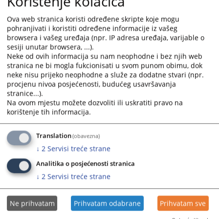
Korištenje kolačića
- datumu ročišta.
Ova web stranica koristi određene skripte koje mogu
pohranjivati i koristiti određene informacije iz vašeg
3020
PREGLEDA
browsera i vašeg uređaja (npr. IP adresa uređaja, varijable o
sesiji unutar browsera, ...).
Neke od ovih informacija su nam neophodne i bez njih web
stranica ne bi mogla fukcionisati u svom punom obimu, dok
neke nisu prijeko neophodne a služe za dodatne stvari (npr.
procjenu nivoa posjećenosti, budućeg usavršavanja
Linkovi
stranice...).
Na ovom mjestu možete dozvoliti ili uskratiti pravo na
korištenje tih informacija.
Raspored ročišta
Translation
(obavezna)
↓
2
Servisi treće strane
Analitika o posjećenosti stranica
↓
2
Servisi treće strane
Ne prihvatam
Prihvatam odabrane
Prihvatam sve