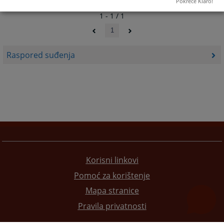
Pokreće Klaro!
1 - 1 / 1
1
Raspored suđenja
Korisni linkovi
Pomoć za korištenje
Mapa stranice
Pravila privatnosti