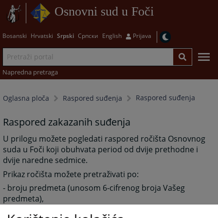
Osnovni sud u Foči
Bosanski
Hrvatski
Srpski
Српски
English
Prijava
Napredna pretraga
Raspored suđenja
Oglasna ploča
Raspored suđenja
Raspored zakazanih suđenja
U prilogu možete pogledati raspored ročišta Osnovnog
suda u Foči koji obuhvata period od dvije prethodne i
dvije naredne sedmice.
Prikaz ročišta možete pretraživati po:
- broju predmeta (unosom 6-cifrenog broja Vašeg
predmeta),
- postupajućem sudiji i