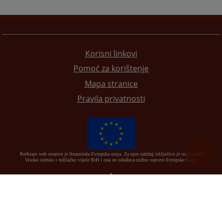
Korisni linkovi
Pomoć za korištenje
Mapa stranice
Pravila privatnosti
Redizajn web stranice je finansirala Evropska unija. Za njen sadržaj isključivo je odgovorno
Visoko sudsko i tužilačko vijeće BiH i ona ne odražava nužno stavove Evropske unije.
© 2021
Visoki sudski i tužilački savjet