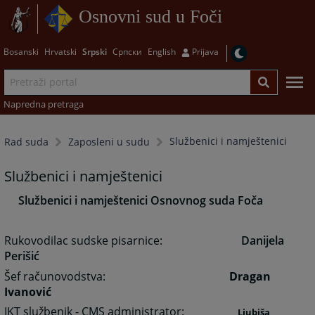
Osnovni sud u Foči
Bosanski
Hrvatski
Srpski
Српски
English
Prijava
Napredna pretraga
Službenici i namještenici
Rad suda
Zaposleni u sudu
Službenici i namještenici
Službenici i namještenici Osnovnog suda Foča
Rukovodilac sudske pisarnice:
Danijela
Perišić
Šef računovodstva:
Dragan
Ivanović
IKT službenik - CMS administrator:
Ljubiša