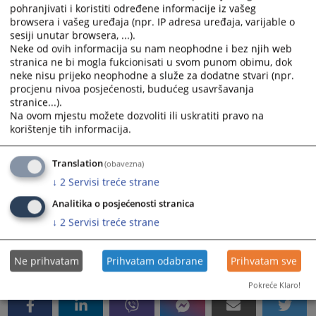
pohranjivati i koristiti određene informacije iz vašeg
Nadežda Trklja
browsera i vašeg uređaja (npr. IP adresa uređaja, varijable o
Jelena Fundup
sesiji unutar browsera, ...).
Portir-telefonista:
Irena
Neke od ovih informacija su nam neophodne i bez njih web
stranica ne bi mogla fukcionisati u svom punom obimu, dok
Dobnik
neke nisu prijeko neophodne a služe za dodatne stvari (npr.
Kurir/Dostavljač:
Zdravka
procjenu nivoa posjećenosti, budućeg usavršavanja
Eličić
stranice...).
Na ovom mjestu možete dozvoliti ili uskratiti pravo na
Radnik na održavanju čistoće:
Sanja
korištenje tih informacija.
Obrenović
Translation
(obavezna)
↓
2
Servisi treće strane
Svakog od gore navedenih službenika i namještenika
Analitika o posjećenosti stranica
možete kontaktirati putem
e-mail-a tako da kucate:
↓
2
Servisi treće strane
ime.prezime@pravosudje.ba
2174
PREGLEDA
Ne prihvatam
Prihvatam odabrane
Prihvatam sve
Pokreće Klaro!