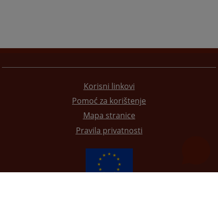
Korisni linkovi
Pomoć za korištenje
Mapa stranice
Pravila privatnosti
Redizajn web stranice je finansirala Evropska unija. Za njen sadržaj isključivo je odgovorno
Visoko sudsko i tužilačko vijeće BiH i ona ne odražava nužno stavove Evropske unije.