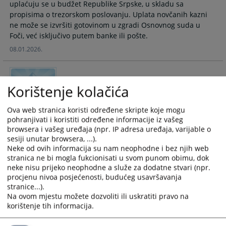
uplaćuju se u budžet Republike Srpske, u skladu sa
calendar
calendar
propisima o trezorskom poslovanju. Uplata novčanih kazni
and
and
ne može se izvršiti gotovinom u zgradi Osnovnog suda u
select
select
Foči, već isključivo putem banke ili pošte.
a
a
08.01.2026.
date.
date.
Press
Press
the
the
OBRAZAC ZAHTJEVA ZA BRISANJE OSUDA
Korištenje kolačića
question
question
mark
mark
key
key
Ova web stranica koristi određene skripte koje mogu
OBRAZAC ZAHTJEVA ZA BRISANJE OSUDA U OSNOVNOM
pohranjivati i koristiti određene informacije iz vašeg
to
to
SUDU U FOČI
browsera i vašeg uređaja (npr. IP adresa uređaja, varijable o
get
get
19.12.2025.
sesiji unutar browsera, ...).
the
the
Neke od ovih informacija su nam neophodne i bez njih web
keyboard
keyboard
stranica ne bi mogla fukcionisati u svom punom obimu, dok
shortcuts
shortcuts
Kako da uplatim sudsku taksu u korist
neke nisu prijeko neophodne a služe za dodatne stvari (npr.
for
for
Osnovnog suda u Foči?
procjenu nivoa posjećenosti, budućeg usavršavanja
stranice...).
changing
changing
Na ovom mjestu možete dozvoliti ili uskratiti pravo na
dates.
dates.
Uputstvo za uplatu sudske takse u korist osnovnog suda u
korištenje tih informacija.
Foči (sa konkretnim primjerom i izgledom uplatnice) i
detaljnim pojašnjenjem sudske takse