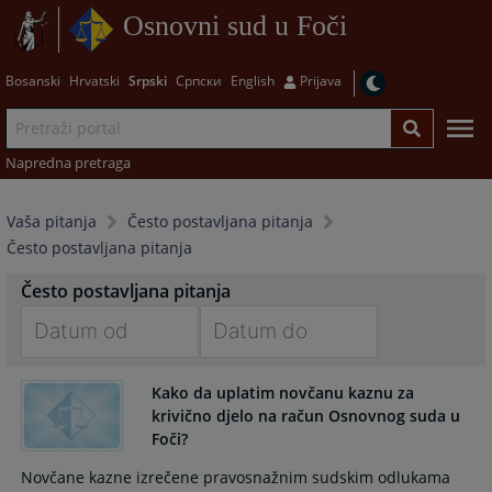
Osnovni sud u Foči
Bosanski
Hrvatski
Srpski
Српски
English
Prijava
Napredna pretraga
Vaša pitanja
Često postavljana pitanja
Često postavljana pitanja
Često postavljana pitanja
Navigate
Navigate
forward
forward
Kako da uplatim novčanu kaznu za
krivično djelo na račun Osnovnog suda u
to
to
Foči?
interact
interact
with
with
Novčane kazne izrečene pravosnažnim sudskim odlukama
the
the