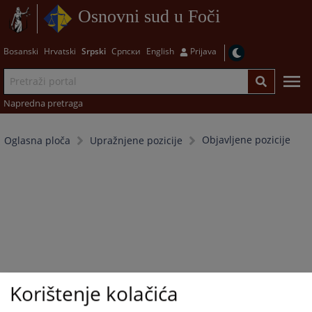
Osnovni sud u Foči
Bosanski
Hrvatski
Srpski
Српски
English
Prijava
Napredna pretraga
Objavljene pozicije
Oglasna ploča
Upražnjene pozicije
Korištenje kolačića