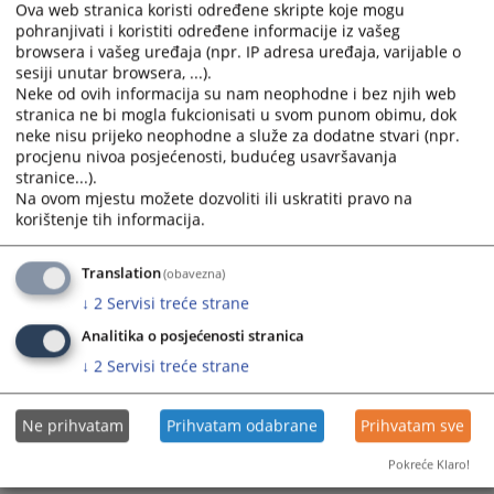
Ova web stranica koristi određene skripte koje mogu
pohranjivati i koristiti određene informacije iz vašeg
browsera i vašeg uređaja (npr. IP adresa uređaja, varijable o
sesiji unutar browsera, ...).
Neke od ovih informacija su nam neophodne i bez njih web
stranica ne bi mogla fukcionisati u svom punom obimu, dok
neke nisu prijeko neophodne a služe za dodatne stvari (npr.
Trenutno nema vijesti
procjenu nivoa posjećenosti, budućeg usavršavanja
stranice...).
Na ovom mjestu možete dozvoliti ili uskratiti pravo na
korištenje tih informacija.
Translation
(obavezna)
↓
2
Servisi treće strane
Analitika o posjećenosti stranica
↓
2
Servisi treće strane
Ne prihvatam
Prihvatam odabrane
Prihvatam sve
Pokreće Klaro!