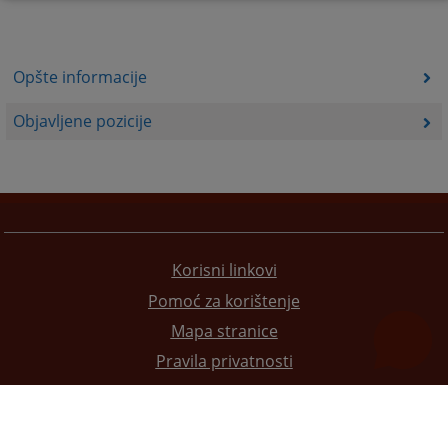
Opšte informacije
Objavljene pozicije
Korisni linkovi
Pomoć za korištenje
Mapa stranice
Pravila privatnosti