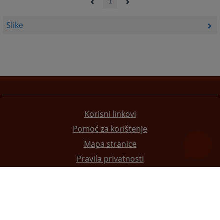
1
Slike
Korisni linkovi
Pomoć za korištenje
Mapa stranice
Pravila privatnosti
Redizajn web stranice je finansirala Evropska unija. Za njen sadržaj isključivo je odgovorno
Visoko sudsko i tužilačko vijeće BiH i ona ne odražava nužno stavove Evropske unije.