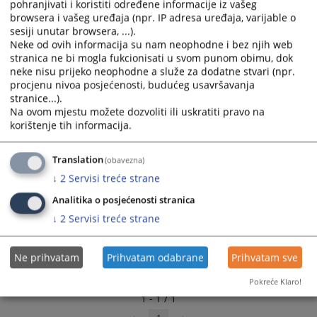
pohranjivati i koristiti određene informacije iz vašeg
select
select
browsera i vašeg uređaja (npr. IP adresa uređaja, varijable o
a
a
sesiji unutar browsera, ...).
date.
date.
Neke od ovih informacija su nam neophodne i bez njih web
stranica ne bi mogla fukcionisati u svom punom obimu, dok
Press
Press
neke nisu prijeko neophodne a služe za dodatne stvari (npr.
the
the
procjenu nivoa posjećenosti, budućeg usavršavanja
question
question
stranice...).
mark
mark
Na ovom mjestu možete dozvoliti ili uskratiti pravo na
key
key
korištenje tih informacija.
to
to
get
get
Translation
(obavezna)
the
the
↓
2
Servisi treće strane
keyboard
keyboard
shortcuts
shortcuts
Analitika o posjećenosti stranica
for
for
↓
2
Servisi treće strane
changing
changing
dates.
dates.
Ne prihvatam
Prihvatam odabrane
Prihvatam sve
Pokreće Klaro!
1 - 1 / 1