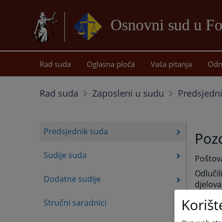
Osnovni sud u Fo
Rad suda
Oglasna ploča
Vaša pitanja
Odn
Predsjedn
Rad suda
Zaposleni u sudu
Predsjednik suda
Pozd
Sudije suda
Poštova
Odlučil
Dodatne sudije
djelova
pravosu
Korišt
Stručni saradnici
Ovdje m