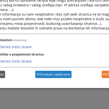
nica koristi određene skripte koje mogu pohranjivati i koristiti od
šljenja i sugestije biće cijenjene prilikom donošenja odlu
iz vašeg browsera i vašeg uređaja (npr. IP adresa uređaja, varijable 
era, ...).
se da ćete zadovoljiti Vašu znatiželju i pronaći potrebne in
h informacija su nam neophodne i bez njih web stranica ne bi mog
i u svom punom obimu, dok neke nisu prijeko neophodne a služe z
potpuniju sliku o našim uslugama.
 procjenu nivoa posjećenosti, budućeg usavršavanja stranice...).
tu možete dozvoliti ili uskratiti pravo na korištenje tih informacija
dsjednik Osnovnog suda u Foči
nslation
(obavezna)
onela Jokanović-Janjić
Servisi treće strane
litika o posjećenosti stranica
Servisi treće strane
tam
Prihvatam odabrane
Pri