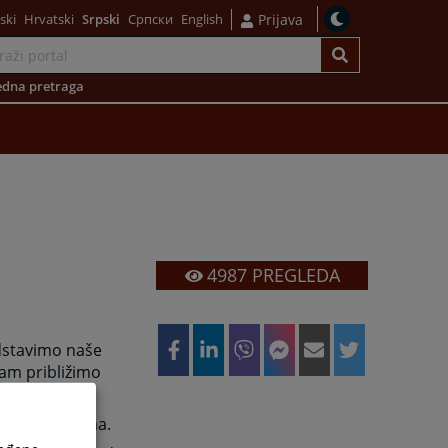
ski
Hrvatski
Srpski
Српски
English
Prijava
dna pretraga
4987
PREGLEDA
dstavimo naše
Vam približimo
našim uslugama.