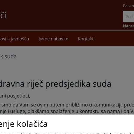
Bosan
či
Idi
na
Napre
sadržaj
osi s javnošću
Javne nabavke
Kontakt
ik suda
ravna riječ predsjedika suda
ni posjetioci,
i smo da Vam se ovim putem približimo u komunikaciji, pre
nje i usluge, olakšamo snalaženje u kontaktu sa nama i da 
đe koje se često doživljava kao strana i udaljena institucija.
enje kolačića
ožete pratiti rad Osnovnog suda u Foči i informisati se o 