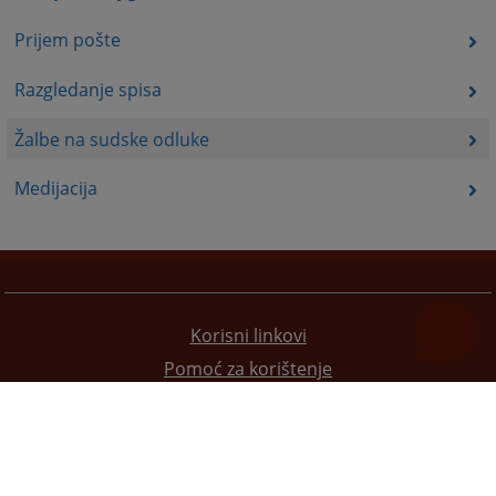
Prijem pošte
Razgledanje spisa
Žalbe na sudske odluke
Medijacija
Korisni linkovi
Pomoć za korištenje
Mapa stranice
Pravila privatnosti