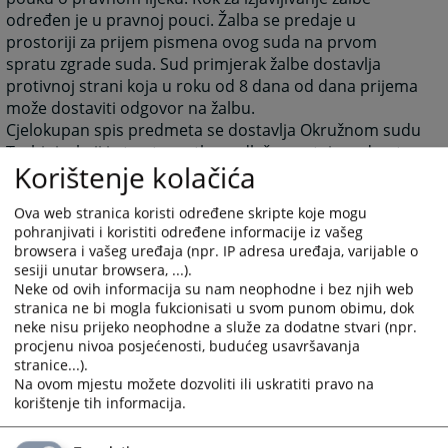
određen je u pravnoj pouci. Žalba se predaje u
prostoriji za prijem pismena ovog suda na prvom
spratu zgrade suda. Sud primjerak žalbe dostavlja
protivnoj strani koja u roku od 8 dana od dana prijema
može dostaviti odgovor na žalbu.
Cjelokupan spis predmeta se dostavlja Okružnom sudu
Trebinje, koji je tog trenutka nadležan za taj predmet.
Korištenje kolačića
Ova web stranica koristi određene skripte koje mogu
1611
PREGLEDA
pohranjivati i koristiti određene informacije iz vašeg
browsera i vašeg uređaja (npr. IP adresa uređaja, varijable o
sesiji unutar browsera, ...).
Neke od ovih informacija su nam neophodne i bez njih web
stranica ne bi mogla fukcionisati u svom punom obimu, dok
neke nisu prijeko neophodne a služe za dodatne stvari (npr.
procjenu nivoa posjećenosti, budućeg usavršavanja
stranice...).
Na ovom mjestu možete dozvoliti ili uskratiti pravo na
korištenje tih informacija.