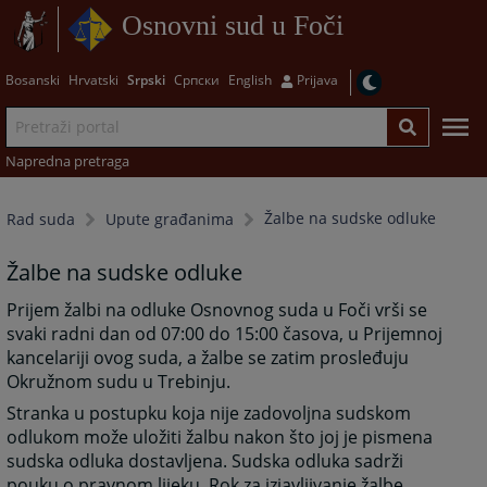
Osnovni sud u Foči
Bosanski
Hrvatski
Srpski
Српски
English
Prijava
Napredna pretraga
Žalbe na sudske odluke
Rad suda
Upute građanima
Žalbe na sudske odluke
Prijem žalbi na odluke Osnovnog suda u Foči vrši se
svaki radni dan od 07:00 do 15:00 časova, u Prijemnoj
kancelariji ovog suda, a žalbe se zatim prosleđuju
Okružnom sudu u Trebinju.
Stranka u postupku koja nije zadovoljna sudskom
odlukom može uložiti žalbu nakon što joj je pismena
sudska odluka dostavljena. Sudska odluka sadrži
pouku o pravnom lijeku. Rok za izjavljivanje žalbe