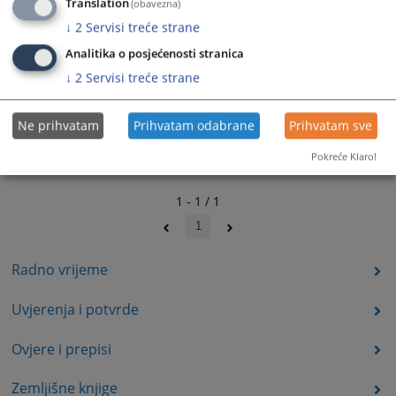
Translation
(obavezna)
↓
2
Servisi treće strane
Analitika o posjećenosti stranica
↓
2
Servisi treće strane
Ne prihvatam
Prihvatam odabrane
Prihvatam sve
Pokreće Klaro!
1 - 1 / 1
1
Radno vrijeme
Uvjerenja i potvrde
Ovjere i prepisi
Zemljišne knjige