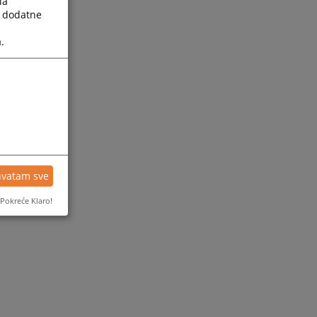
la
a dodatne
.
hvatam sve
Pokreće Klaro!