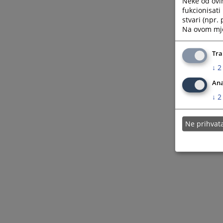
Neke od ovi
fukcionisat
stvari (npr.
Na ovom mjes
Tra
↓
2
Ana
↓
2
Ne prihva