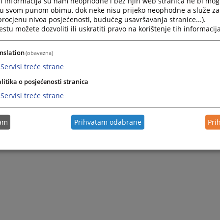
h informacija su nam neophodne i bez njih web stranica ne bi mog
i u svom punom obimu, dok neke nisu prijeko neophodne a služe z
 procjenu nivoa posjećenosti, budućeg usavršavanja stranice...).
tu možete dozvoliti ili uskratiti pravo na korištenje tih informacija
nslation
(obavezna)
Servisi treće strane
litika o posjećenosti stranica
Servisi treće strane
tam
Prihvatam odabrane
Pri