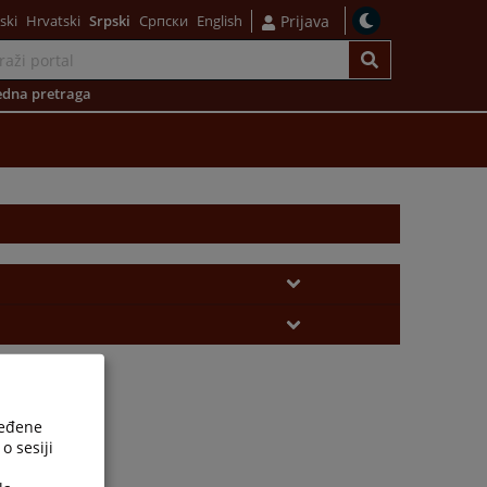
ski
Hrvatski
Srpski
Српски
English
Prijava
dna pretraga
ređene
o sesiji