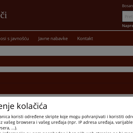
Bosan
či
Idi
na
Napre
sadržaj
osi s javnošću
Javne nabavke
Kontakt
enje kolačića
nica koristi određene skripte koje mogu pohranjivati i koristiti od
iz vašeg browsera i vašeg uređaja (npr. IP adresa uređaja, varijable 
era, ...).