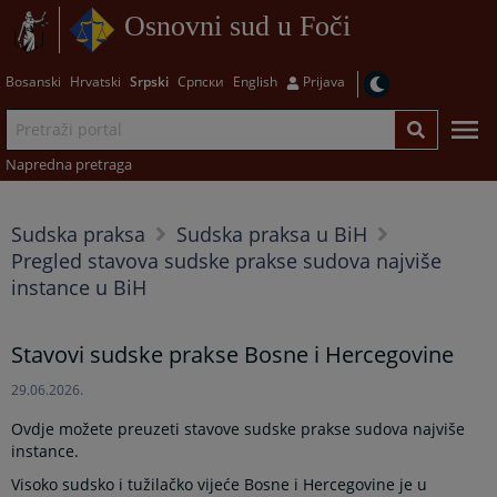
Osnovni sud u Foči
Bosanski
Hrvatski
Srpski
Српски
English
Prijava
Napredna pretraga
Sudska praksa
Sudska praksa u BiH
Pregled stavova sudske prakse sudova najviše
instance u BiH
Stavovi sudske prakse Bosne i Hercegovine
29.06.2026.
Ovdje možete preuzeti stavove sudske prakse sudova najviše
instance.
Visoko sudsko i tužilačko vijeće Bosne i Hercegovine je u