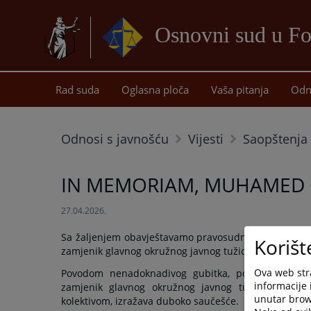
Osnovni sud u Fo
Rad suda
Oglasna ploča
Vaša pitanja
Odn
Odnosi s javnošću
Vijesti
Saopštenja 
IN MEMORIAM, MUHAMED 
27.04.2026.
Sa žaljenjem obavještavamo pravosudnu zajednicu d
Korišt
zamjenik glavnog okružnog javnog tužioca Okružnog javn
Ova web stra
Povodom nenadoknadivog gubitka, porodici Gruhonj
informacije 
zamjenik glavnog okružnog javnog tužioca Okružno
unutar brows
kolektivom, izražava duboko saučešće.