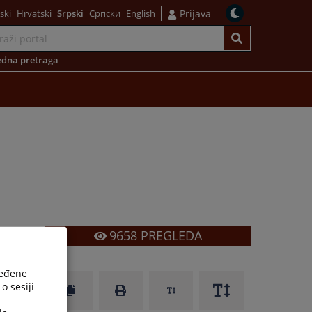
ski
Hrvatski
Srpski
Српски
English
Prijava
dna pretraga
9658
PREGLEDA
i
ređene
i
o sesiji
a