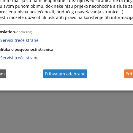
h informacija su nam neophodne i bez njih web stranica ne bi mog
e u Janji, opština Bijeljina. Pravni fakultet u Sarajevu završio j
i u svom punom obimu, dok neke nisu prijeko neophodne a služe z
3.1984. godine u Sarajevu.
 procjenu nivoa posjećenosti, budućeg usavršavanja stranice...).
tu možete dozvoliti ili uskratiti pravo na korištenje tih informacija
okružni javni tužilac u Okružnom javnom tužilaštvu u Bijeljini. Dan
nog okružnog javnog tužioca. Funkciju vršioca dužnosti glavno
nslation
(obavezna)
9.01.2021. godine do 31.08.2021. godine, nakon čega je nastavi
tužioca sve do 15.03.2023. godine, kada je otišao u penziju.
Servisi treće strane
litika o posjećenosti stranica
Servisi treće strane
tam
Prihvatam odabrane
Pri