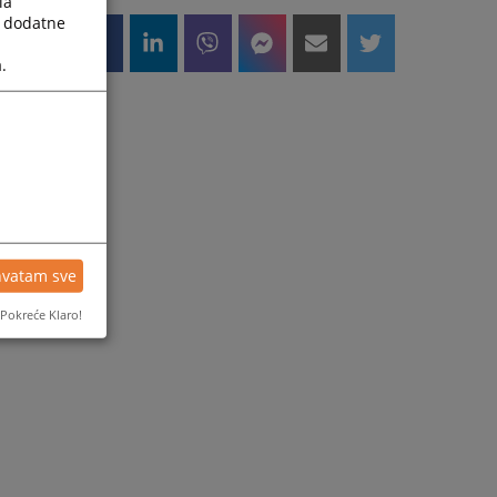
la
e
a dodatne
.
a
g
o
hvatam sve
Pokreće Klaro!