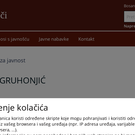
Bosan
či
Idi
na
Napre
sadržaj
osi s javnošću
Javne nabavke
Kontakt
za javnost
GRUHONJIĆ
a je dana 27.04.2026. godine preminuo Muhamed Gruhonjić, bivš
enje kolačića
og tužilaštva u Bijeljini koji je bio u penziji.
nica koristi određene skripte koje mogu pohranjivati i koristiti od
ić, kao i svim kolegama i prijateljima uvaženog tužioca, prv
iz vašeg browsera i vašeg uređaja (npr. IP adresa uređaja, varijable 
g javnog tužilaštva u Bijeljini Sabina Husejnagić zajedno s
era, ...).