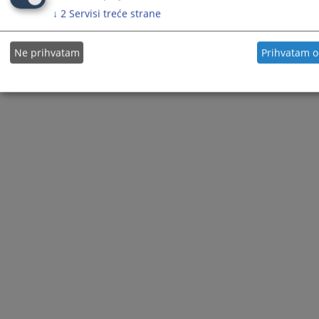
↓
2
Servisi treće strane
Ne prihvatam
Prihvatam 
© 2021
Visoki sudski i tužilački savjet