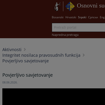
Osnovni su
Bosanski
Hrvatski
Srpski
Српски
Eng
Napredna pretraga
Aktivnosti
Integritet nosilaca pravosudnih funkcija
Povjerljivo savjetovanje
Povjerljivo savjetovanje
08.06.2026.