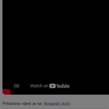
Prikazana vijest je na
:
Bosanski jezik