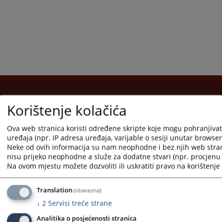
Korištenje kolačića
Korisni linkovi
Pomoć za korištenje
Ova web stranica koristi određene skripte koje mogu pohranjivati
uređaja (npr. IP adresa uređaja, varijable o sesiji unutar browsera,
Mapa stranice
Neke od ovih informacija su nam neophodne i bez njih web stra
nisu prijeko neophodne a služe za dodatne stvari (npr. procjenu 
Pravila privatnosti
Na ovom mjestu možete dozvoliti ili uskratiti pravo na korištenje 
Translation
(obavezna)
↓
2
Servisi treće strane
Redizajn web stranice je finansirala Evropska unija. Za njen sadržaj isključivo je odgovorno
Analitika o posjećenosti stranica
Visoko sudsko i tužilačko vijeće BiH i ona ne odražava nužno stavove Evropske unije.