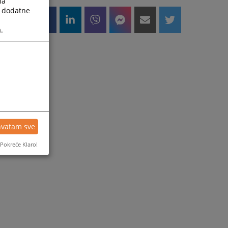
la
a dodatne
.
hvatam sve
Pokreće Klaro!