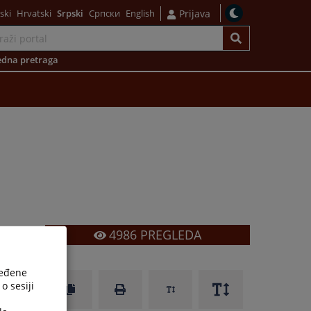
ski
Hrvatski
Srpski
Српски
English
Prijava
dna pretraga
4986
PREGLEDA
ređene
o sesiji