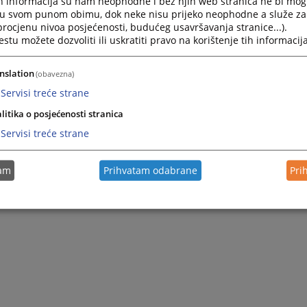
h informacija su nam neophodne i bez njih web stranica ne bi mog
onošenja odluka o budućem radu suda.
i u svom punom obimu, dok neke nisu prijeko neophodne a služe z
 procjenu nivoa posjećenosti, budućeg usavršavanja stranice...).
i potrebne informacije, te dobiti potpuniju sliku o našim
tu možete dozvoliti ili uskratiti pravo na korištenje tih informacija
nslation
(obavezna)
 u Foči
Servisi treće strane
njić
litika o posjećenosti stranica
Servisi treće strane
tam
Prihvatam odabrane
Pri