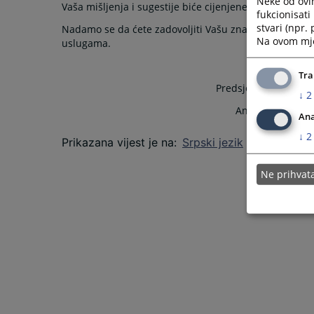
Neke od ovi
Vaša mišljenja i sugestije biće cijenjene prilikom d
fukcionisat
stvari (npr.
Nadamo se da ćete zadovoljiti Vašu znatiželju i pronać
Na ovom mjes
uslugama.
Tra
Predsjednik Osnovnog suda
↓
2
Antonela Jokanović-Ja
Ana
↓
2
Prikazana vijest je na
:
Srpski jezik
Ne prihva