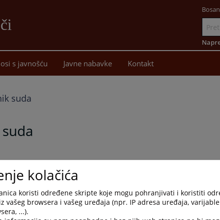
Bosan
či
Idi
na
Napre
sadržaj
osi s javnošću
Javne nabavke
Kontakt
nik suda
a suda
enje kolačića
nikaciji, predstavimo naše djelovanje i usluge, olakšamo
nica koristi određene skripte koje mogu pohranjivati i koristiti od
vosuđe koje se često doživljava kao strana i udaljena institucija.
iz vašeg browsera i vašeg uređaja (npr. IP adresa uređaja, varijable 
rmisati se o našim uslugama.
era, ...).