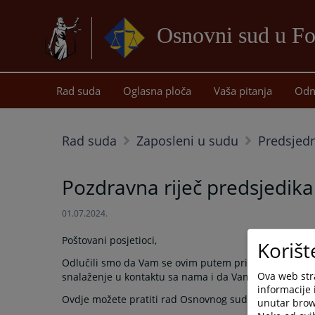
Osnovni sud u Fo
Rad suda
Oglasna ploča
Vaša pitanja
Odn
Rad suda
Zaposleni u sudu
Predsjed
Pozdravna riječ predsjedik
01.07.2024.
Poštovani posjetioci,
Korišt
Odlučili smo da Vam se ovim putem približimo u komu
Ova web stra
snalaženje u kontaktu sa nama i da Vam približimo pra
informacije 
Ovdje možete pratiti rad Osnovnog suda u Foči i info
unutar brows