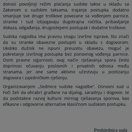
donosi povoljniji režim plaćanja sudske takse u skladu sa
Zakonom o sudskim taksama
,
trajanje postupka dodatno
smanjuje sve druge troškove povezane sa vođenjem parnice,
stranke i sud izbjegavaju dugotrajna ročišta, pribavljanje
dokaza, odgađanja, drugostepeni postupak i dodatne troškove.
Sudska nagodba ima pravnu snagu izvršne isprave, što znači
da su stranke obavezne postupiti u skladu s dogovorom.
Ukoliko dužnik ne ispuni preuzetu obavezu, moguć je
pokretanje izvršnog postupka bez ponovnog vođenja parnice.
Osim pravne sigurnosti, ovaj način rješavanja spora često
doprinosi očuvanju poslovnih i privatnih odnosa među
stranama, jer one same aktivno učestvuju u postizanju
dogovora i zajedničkom rješenju.
Organizovanjem „Sedmice sudske nagodbe“, Osnovni sud u
Foči želi da ohrabri građane na dijalog, saradnju i dogovor, te
da podstakne razvoj kulture mirnog rješavanja sporova, kao
efikasne i odgovorne alternative klasičnom sudskom postupku.
Predsjednica suda