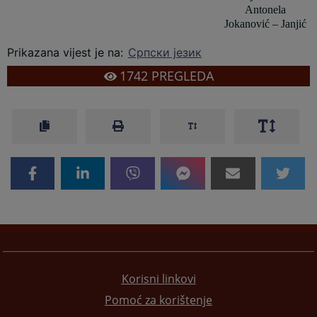
Antonela
Jokanović – Janjić
Prikazana vijest je na
:
Српски језик
1742
PREGLEDA
Korisni linkovi
Pomoć za korištenje