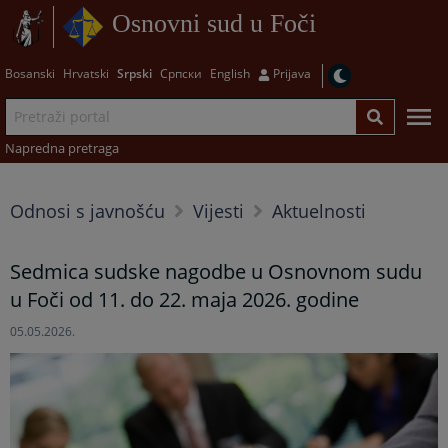
Osnovni sud u Foči
Bosanski
Hrvatski
Srpski
Српски
English
Prijava
Napredna pretraga
Odnosi s javnošću
Vijesti
Aktuelnosti
Sedmica sudske nagodbe u Osnovnom sudu
u Foči od 11. do 22. maja 2026. godine
05.05.2026.